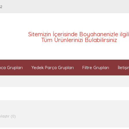
62
Sitemizin İçerisinde Boyahanenizle ilgil
Tüm Ürünlerinizi Bulabilirsiniz
ca Grupları
Yedek Parça Grupları
Filtre Grupları
İletiş
laştır (0)