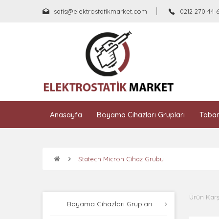
satis@elektrostatikmarket.com
0212 270 44 
Anasayfa
Boyama Cihazları Grupları
Taban
Statech Micron Cihaz Grubu
Ürün Karşı
Boyama Cihazları Grupları