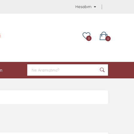
Hesabım
i
0
0
im