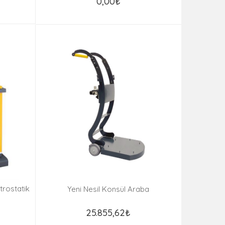
0,00₺
rostatik
Yeni Nesil Konsül Araba
25.855,62₺