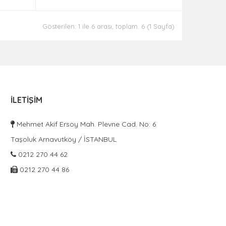
Gösterilen: 1 ile 6 arası, toplam: 6 (1 Sayfa)
İLETIŞIM
Mehmet Akif Ersoy Mah. Plevne Cad. No: 6
Taşoluk Arnavutköy / İSTANBUL
0212 270 44 62
0212 270 44 86