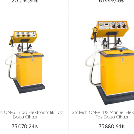
20.234,84₺
67.449,46₺
h OM-3 Tribo Elektrostatik Toz
Statech OM-PLUS Manuel Elekt
Boya Cihazı
Toz Boya Cihazı
73.070,24₺
75.880,64₺