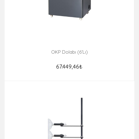
OKP Dolabı (6'lı)
67.449,46₺