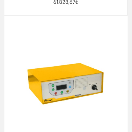
61.828,67₺