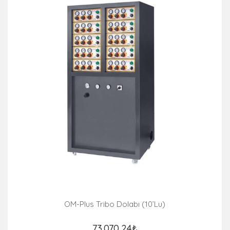
OM-Plus Tribo Dolabı (10’lu)
73.070,24₺