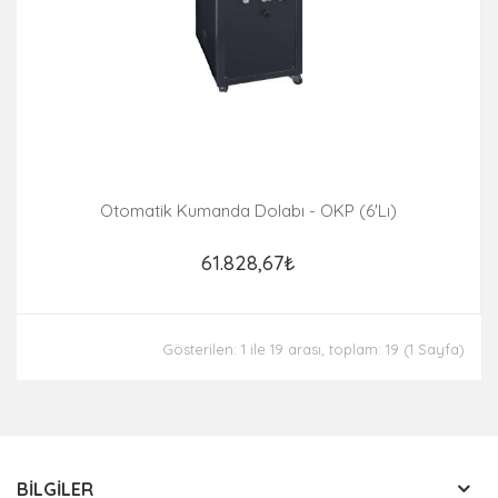
Otomatik Kumanda Dolabı - OKP (6'lı)
61.828,67₺
Gösterilen: 1 ile 19 arası, toplam: 19 (1 Sayfa)
BILGILER