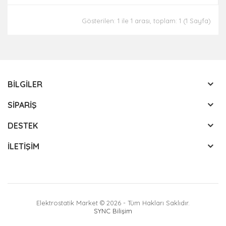
Gösterilen: 1 ile 1 arası, toplam: 1 (1 Sayfa)
BILGILER
SIPARIŞ
DESTEK
İLETIŞIM
Elektrostatik Market © 2026 - Tüm Hakları Saklıdır.
SYNC Bilişim