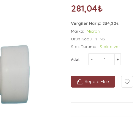
281,04₺
Vergiler Hariç: 234,20₺
Marka:
Micron
Ürün Kodu:
YFN31
Stok Durumu:
Stokta var
Adet
Sepete Ekle