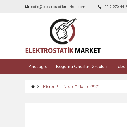
satis@elektrostatikmarket.com
0212 270 44 
Anasayfa
Boyama Cihazları Grupları
Taban
Micron Flat Nozul Teflonu, YFN31