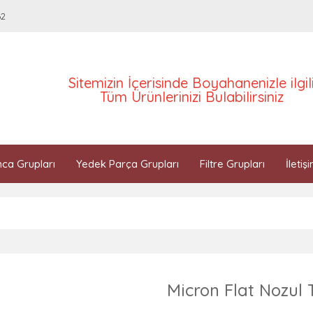
62
Sitemizin İçerisinde Boyahanenizle ilgil
Tüm Ürünlerinizi Bulabilirsiniz
ca Grupları
Yedek Parça Grupları
Filtre Grupları
İletiş
Micron Flat Nozul 