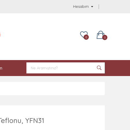
Hesabım
i
0
0
im
Teflonu, YFN31