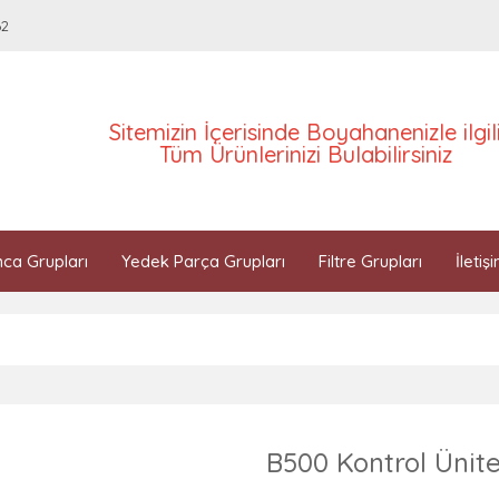
62
Sitemizin İçerisinde Boyahanenizle ilgil
Tüm Ürünlerinizi Bulabilirsiniz
ca Grupları
Yedek Parça Grupları
Filtre Grupları
İletiş
B500 Kontrol Ünite