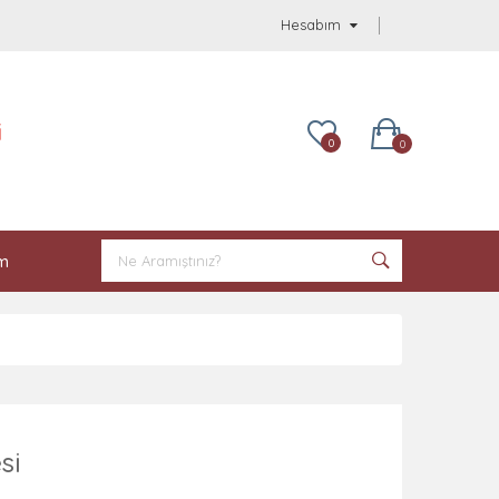
Hesabım
i
0
0
im
si