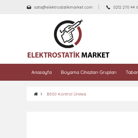
satis@elektrostatikmarket.com
0212 270 44 
Anasayfa
Boyama Cihazları Grupları
Taban
B500 Kontrol Ünitesi